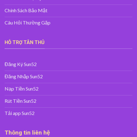
Chính Sách Bảo Mật
Câu Hỏi Thường Gặp
HỖ TRỢ TÂN THỦ
Đăng Ký Sun52
Đăng Nhập Sun52
Nạp Tiền Sun52
Rút Tiền Sun52
Tải app Sun52
Thông tin liên hệ