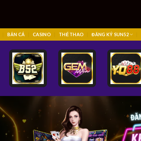
BẮN CÁ
CASINO
THỂ THAO
ĐĂNG KÝ SUN52