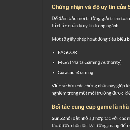
Chứng nhận và độ uy tín của
Để đảm bảo môi trường giải trí an toà
tổ chức quản lý uy tín trong ngành.
Một số giấy phép hoạt động tiêu biểu 
PAGCOR
MGA (Malta Gaming Authority)
Curacao eGaming
Việc sở hữu các chứng nhận này giúp khẳ
nghiệm trong một môi trường được kiể
Đối tác cung cấp game là nhà
Sun52
nổi bật nhờ sự hợp tác với các n
tác được chọn lọc kỹ lưỡng, mang đến s