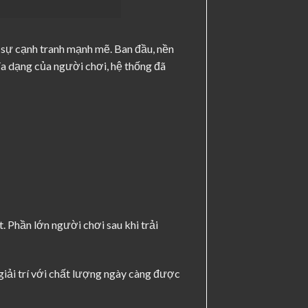
 sự cạnh tranh mạnh mẽ. Ban đầu, nền
đa dạng của người chơi, hệ thống đã
. Phần lớn người chơi sau khi trải
giải trí với chất lượng ngày càng được