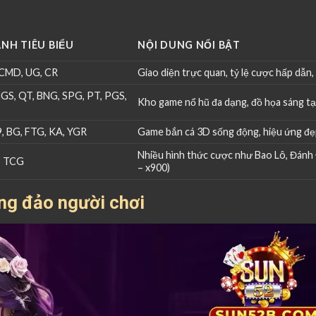
NH TIÊU BIỂU
NỘI DUNG NỔI BẬT
 CMD, UG, CR
Giao diện trực quan, tỷ lệ cược hấp dẫn,
MGS, QT, BNG, SPG, PT, PGS,
Kho game nổ hũ đa dạng, đồ họa sáng tạ
9, BG, FTG, KA, YGR
Game bắn cá 3D sống động, hiệu ứng đẹp 
Nhiều hình thức cược như Bao Lô, Đánh Đ
, TCG
– x900)
ng đảo người chơi