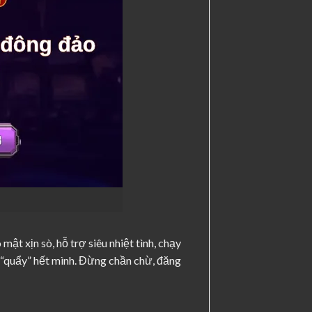
ật xịn sò, hỗ trợ siêu nhiệt tình, chạy
 “quẩy” hết mình. Đừng chần chừ, đăng