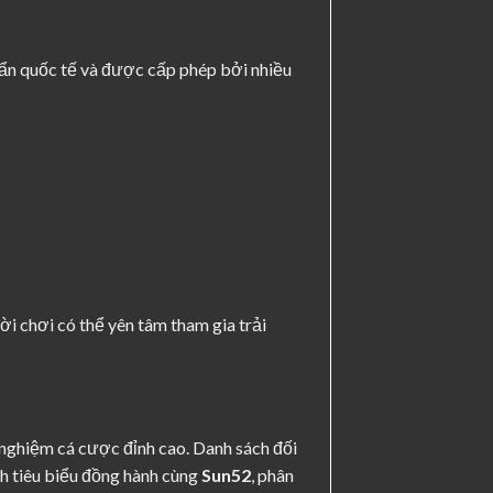
uẩn quốc tế và được cấp phép bởi nhiều
ời chơi có thể yên tâm tham gia trải
i nghiệm cá cược đỉnh cao. Danh sách đối
h tiêu biểu đồng hành cùng
Sun52
, phân